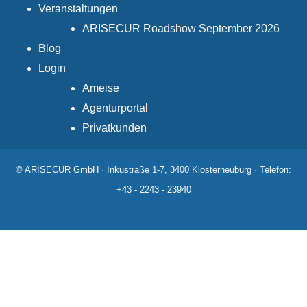
Veranstaltungen
ARISECUR Roadshow September 2026
Blog
Login
Ameise
Agenturportal
Privatkunden
© ARISECUR GmbH · Inkustraße 1-7, 3400 Klosterneuburg · Telefon:
+43 - 2243 - 23940
Diese Website benutzt Cookies. Wenn du die Website
weiter nutzt, gehen wir von deinem Einverständnis aus.
OK
Ablehnen