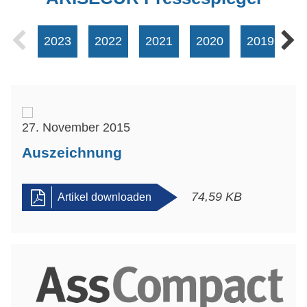
2023
2022
2021
2020
2019
2
27. November 2015
Auszeichnung
74,59 KB
Artikel downloaden