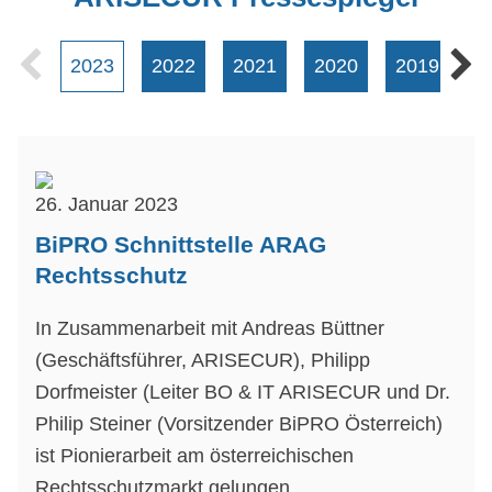
2023
2022
2021
2020
2019
2
26. Januar 2023
BiPRO Schnittstelle ARAG
Rechtsschutz
In Zusammenarbeit mit Andreas Büttner
(Geschäftsführer, ARISECUR), Philipp
Dorfmeister (Leiter BO & IT ARISECUR und Dr.
Philip Steiner (Vorsitzender BiPRO Österreich)
ist Pionierarbeit am österreichischen
Rechtsschutzmarkt gelungen.