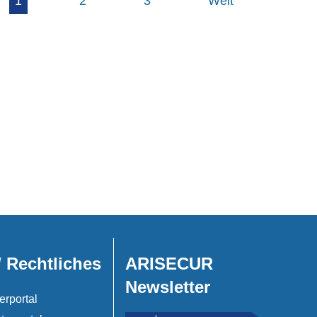
1
2
3
Weiter »
/ Rechtliches
ARISECUR
Newsletter
erportal