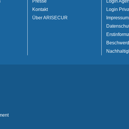
n
Presse
Login Agen
Kontakt
Login Priv
Über ARISECUR
Impressum
Datenschu
Erstinforma
Beschwer
Nachhaltig
ment