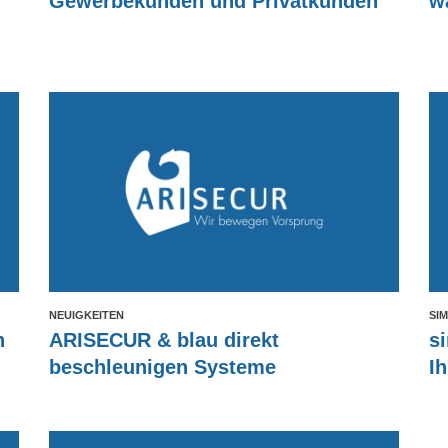
Gewerbekunden und Privatkunden
w
NEUIGKEITEN
SI
n
ARISECUR & blau direkt
s
beschleunigen Systeme
I