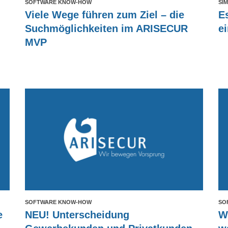
SOFTWARE KNOW-HOW
SI
Viele Wege führen zum Ziel – die
E
Suchmöglichkeiten im ARISECUR
ei
MVP
SOFTWARE KNOW-HOW
SO
e
NEU! Unterscheidung
W