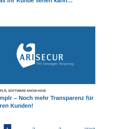
as Ihr Kunde sehen kann…
MPLR, SOFTWARE KNOW-HOW
implr – Noch mehr Transparenz für
hren Kunden!