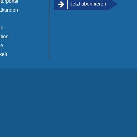
turportal
Jetzt abonnieren
atkunden
tz
tion
de
keit