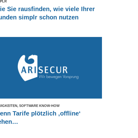
MPLR
e Sie rausfinden, wie viele Ihrer
unden simplr schon nutzen
UIGKEITEN, SOFTWARE KNOW-HOW
nn Tarife plötzlich ‚offline‘
ehen…