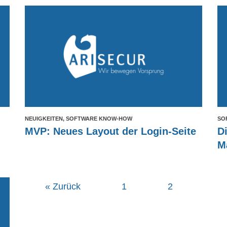
NEUIGKEITEN, SOFTWARE KNOW-HOW
SO
MVP: Neues Layout der Login-Seite
D
M
« Zurück
1
2
3