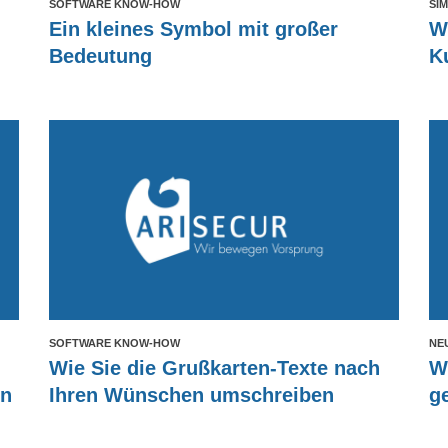
SOFTWARE KNOW-HOW
SI
Ein kleines Symbol mit großer
Wi
Bedeutung
K
SOFTWARE KNOW-HOW
NE
Wie Sie die Grußkarten-Texte nach
We
en
Ihren Wünschen umschreiben
g