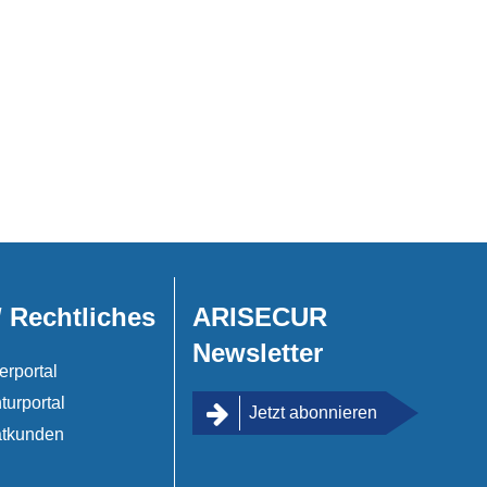
/ Rechtliches
ARISECUR
Newsletter
erportal
turportal
Jetzt abonnieren
atkunden