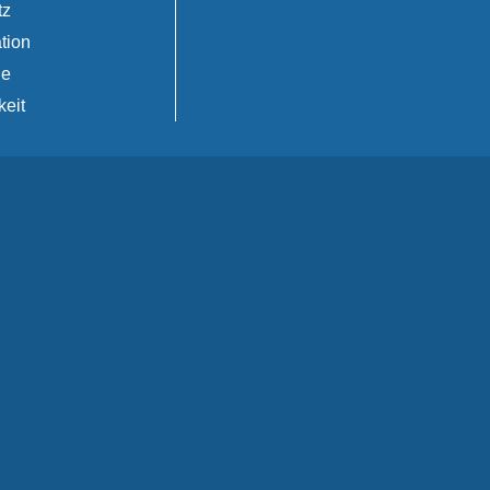
tz
tion
de
keit