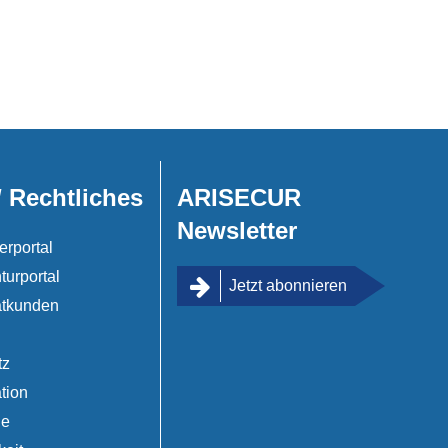
/ Rechtliches
ARISECUR
Newsletter
erportal
turportal
Jetzt abonnieren
atkunden
tz
tion
de