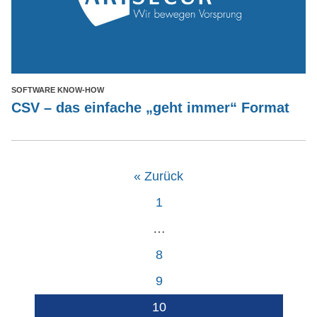
SOFTWARE KNOW-HOW
CSV – das einfache „geht immer“ Format
« Zurück
1
…
8
9
10