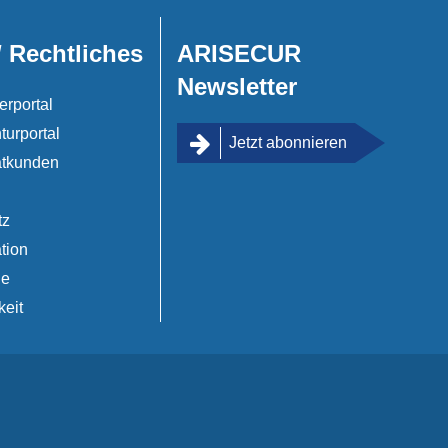
/ Rechtliches
ARISECUR
Newsletter
erportal
turportal
Jetzt abonnieren
atkunden
tz
tion
de
keit