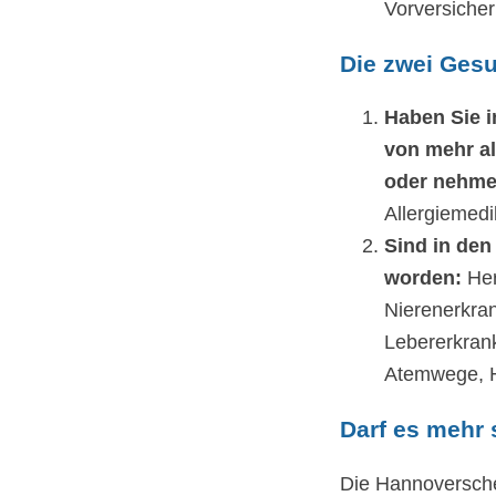
Vorversicher
Die zwei Ges
Haben Sie 
von mehr a
oder nehme
Allergiemed
Sind in den
worden:
Her
Nierenerkra
Lebererkran
Atemwege, HI
Darf es mehr 
Die Hannoversch