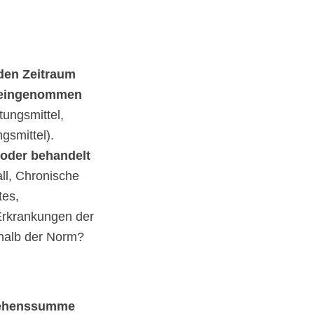
den Zeitraum
e eingenommen
tungsmittel,
smittel).
 oder behandelt
ll, Chronische
tes,
Erkrankungen der
rhalb der Norm?
lehenssumme