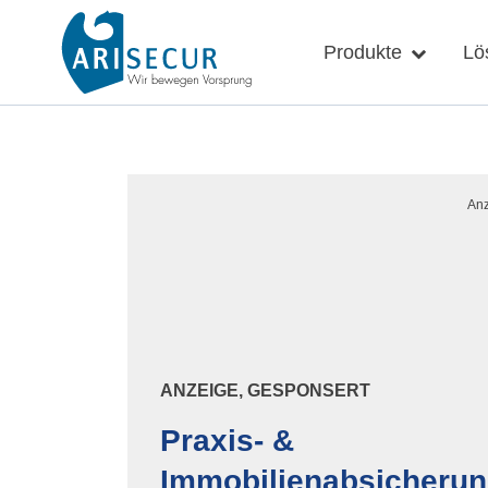
Skip
to
Produkte
Lö
content
ANZEIGE, GESPONSERT
Praxis- &
Immobilienabsicheru