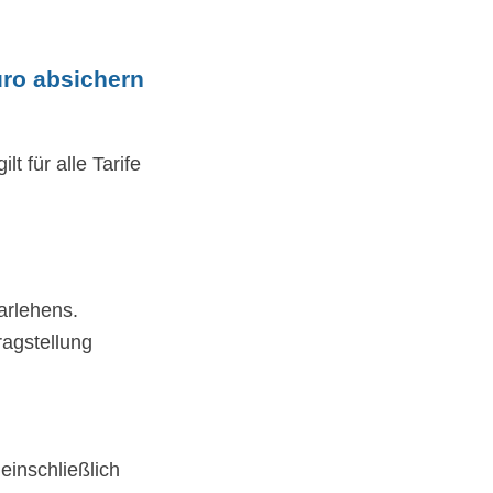
uro absichern
 für alle Tarife
arlehens.
ragstellung
inschließlich