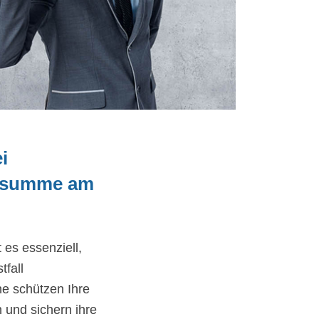
i
gssumme am
t es essenziell,
tfall
e schützen Ihre
 und sichern ihre