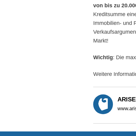
von bis zu 20.0
Kreditsumme eine
Immobilien- und P
Verkaufsargument
Markt!
Wichtig
: Die max
Weitere Informati
ARIS
www.ari