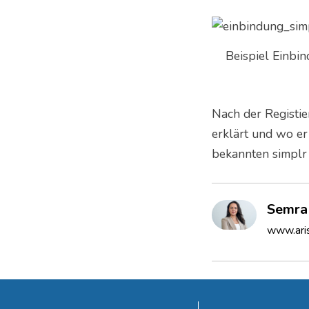
Beispiel Einbi
Nach der Registi
erklärt und wo er
bekannten simplr 
Semra
www.ari