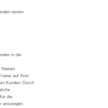
unden seinen
nden in die
em Namen
Frame, auf Ihrer
hren Kunden. Durch
elche
für die
r anzulegen.