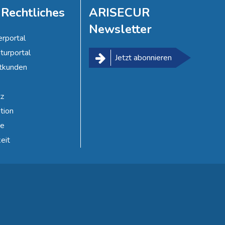
 Rechtliches
ARISECUR
Newsletter
erportal
turportal
Jetzt abonnieren
atkunden
z
tion
e
eit