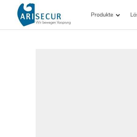
Skip
to
Produkte
Lö
content