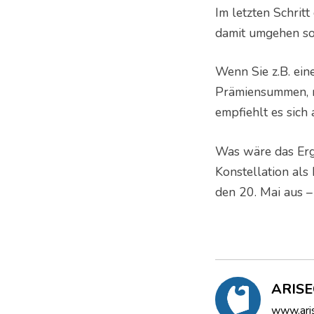
Im letzten Schrit
damit umgehen so
Wenn Sie z.B. ein
Prämiensummen, m
empfiehlt es sich 
Was wäre das Erg
Konstellation als
den 20. Mai aus –
ARIS
www.ari