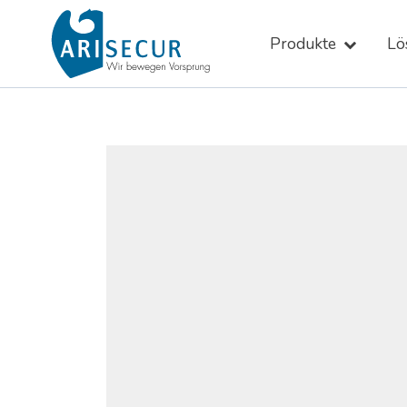
Skip
to
Produkte
Lö
content